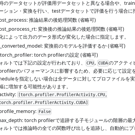
時のデータセットが評価用データセットと異なる場合や、trai
ーション・変換を行い、testデータセットで評価を行う場合に
post_process: 推論結果の後処理関数 (省略可)
post_porocess_rt: 変換後の推論結果の後処理関数 (省略可)
化によって出力のデータ形式が変化した場合に指定します。
on_converted_model: 変換前のモデルを評価するか (省略可)
_torch_profiler: torch profilerの設定 (省略可)
ォルトでは下記の設定が行われており、
,
のアクティ
CPU
CUDA
profilerのパフォーマンスに影響するため、必要に応じて設
cheduleを指定しない場合は全データに対してプロファイルを
幅に増加する可能性があります。
activity:
[torch.profiler.ProfilerActivity.CPU,
torch.profiler.ProfilerActivity.CUDA]
profile_memory:
False
e_max_depth: torch profilerで追跡する子モジュールの階層の
ォルトでは推論時の全ての関数呼び出しを追跡し、自動的にプ