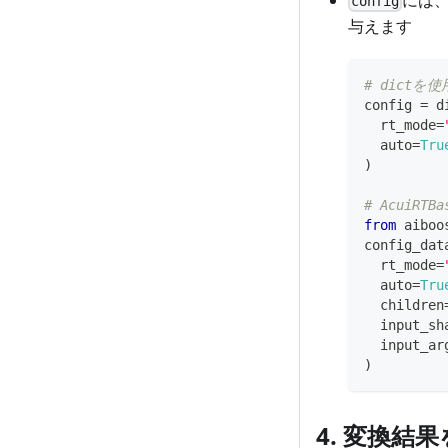
config
与えます
# dictを
config 
=
d
  rt_mode
=
  auto
=
Tru
)
# AcuiRTB
from
 aiboo
config_dat
  rt_mode
=
  auto
=
Tru
  children
  input_sh
  input_ar
)
4. 変換結