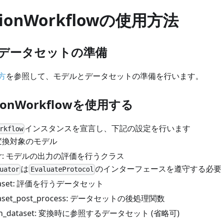
sionWorkflowの使用方法
とデータセットの準備
方
を参照して、モデルとデータセットの準備を行います。
rsionWorkflowを使用する
インスタンスを宣言し、下記の設定を行います
rkflow
: 変換対象のモデル
ator: モデルの出力の評価を行うクラス
は
のインターフェースを遵守する必
uator
EvaluateProtocol
ataset: 評価を行うデータセット
ataset_post_process: データセットの後処理関数
ion_dataset: 変換時に参照するデータセット (省略可)