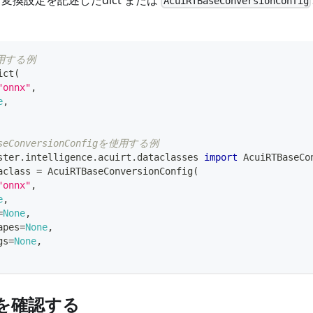
AcuiRTBaseConversionConfig
使用する例
ict
(
"onnx"
,
e
,
aseConversionConfigを使用する例
ster
.
intelligence
.
acuirt
.
dataclasses 
import
 AcuiRTBaseCo
aclass 
=
 AcuiRTBaseConversionConfig
(
"onnx"
,
e
,
=
None
,
apes
=
None
,
gs
=
None
,
果を確認する