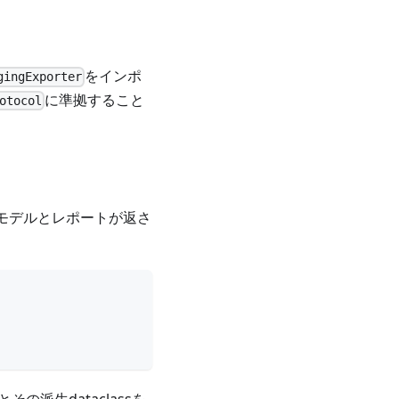
をインポ
gingExporter
に準拠すること
otocol
モデルとレポートが返さ
とその派生dataclassを