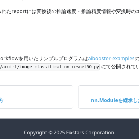
られたreportには変換後の推論速度・推論精度情報や変換時
onWorkflowを用いたサンプルプログラムは
aibooster-examples
にて公開されて
/acuirt/image_classification_resnet50.py
方
nn.Moduleを継
Copyright © 2025 Fixstars Corporation.