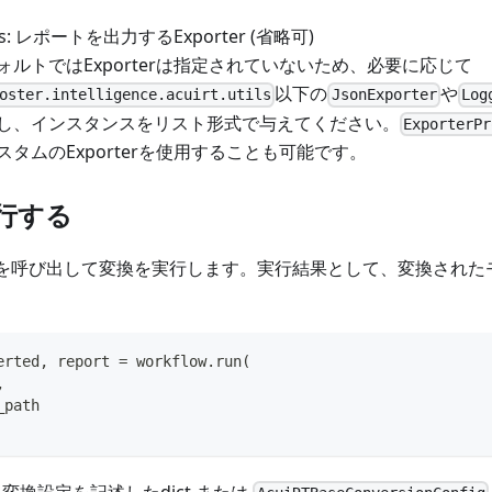
ers: レポートを出力するExporter (省略可)
ォルトではExporterは指定されていないため、必要に応じて
以下の
や
oster.intelligence.acuirt.utils
JsonExporter
Log
し、インスタンスをリスト形式で与えてください。
ExporterPr
スタムのExporterを使用することも可能です。
実行する
を呼び出して変換を実行します。実行結果として、変換された
erted
,
 report 
=
 workflow
.
run
(
,
_path
変換設定を記述したdict または