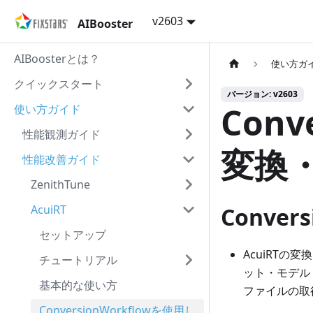
v2603
AIBooster
AIBoosterとは？
使い方ガ
クイックスタート
バージョン: v2603
Conv
使い方ガイド
性能観測ガイド
変換
性能改善ガイド
ZenithTune
AcuiRT
Conver
セットアップ
AcuiRTの
チュートリアル
ット・モデル
基本的な使い方
ファイルの取
ConversionWorkflowを使用し