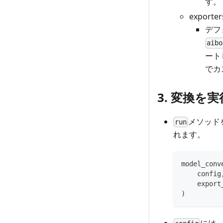
す。
export
デフ
aibo
ート
でカ
3. 変換を
メソッド
run
れます。
model_conv
    config
    export
)
には、